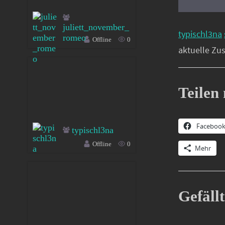
juliett_november_
typischl3na
romeo
Offline
0
aktuelle Zu
Teilen 
Faceboo
typischl3na
Offline
0
Mehr
Gefällt