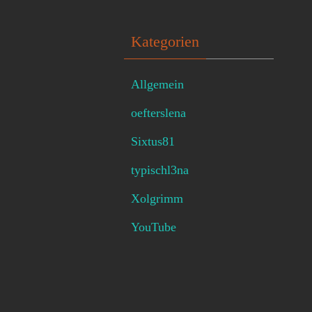
Kategorien
Allgemein
oefterslena
Sixtus81
typischl3na
Xolgrimm
YouTube