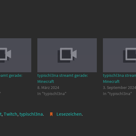
eamt gerade:
typischl3na streamt gerade:
typischl3na strea
Minecraft
Minecraft
8. März 2024
3. September 202
"
In "typischl3na"
In "typischl3na"
t
,
Twitch
,
typischl3na
.
Lesezeichen
.