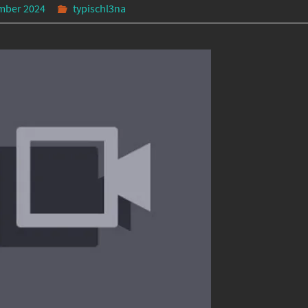
mber 2024
typischl3na