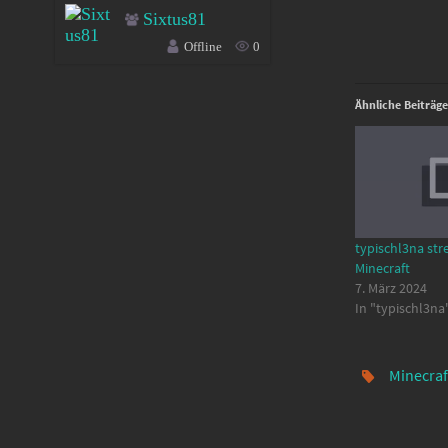
Sixtus81
Offline
0
Ähnliche Beiträge
typischl3na str
Minecraft
7. März 2024
In "typischl3na
Minecraf