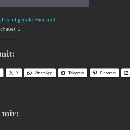
streamt gerade: Minecraft
schauer: 1
mit:
k
X
WhatsApp
Telegram
Pinterest
 mir: