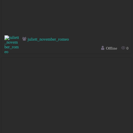
juliett_november_romeo
Offline
0