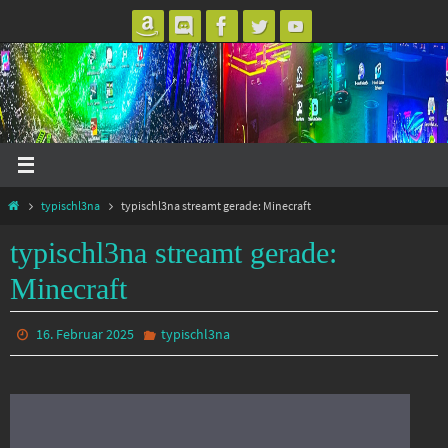
Zum
Inhalt
springen
Start
typischl3na
typischl3na streamt gerade: Minecraft
typischl3na streamt gerade:
Minecraft
16. Februar 2025
typischl3na