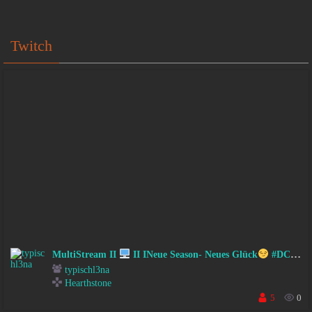
Twitch
MultiStream II
II INeue Season- Neues Glück
#DC #FSK18
typischl3na
Hearthstone
5
0