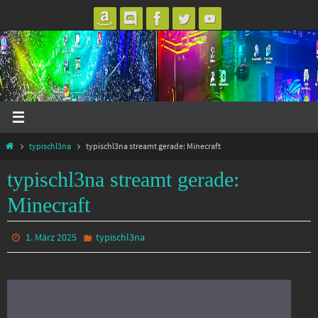
Zum
Inhalt
springen
Start
typischl3na
typischl3na streamt gerade: Minecraft
typischl3na streamt gerade:
Minecraft
1. März 2025
typischl3na