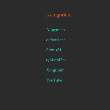
Kategorien
Allgemein
oefterslena
Sixtus81
typischl3na
Xolgrimm
YouTube