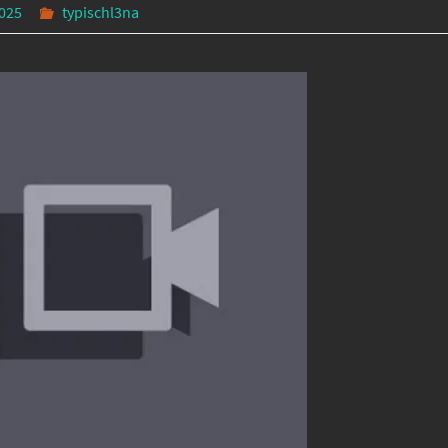
2025
typischl3na