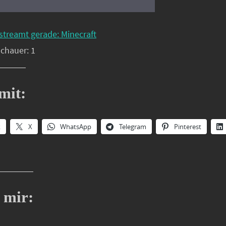
streamt gerade: Minecraft
schauer: 1
mit:
k
X
WhatsApp
Telegram
Pinterest
 mir: