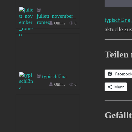
juliett_november_
typischl3na
romeo
Offline
0
aktuelle Zu
Teilen 
Faceboo
typischl3na
Offline
0
Mehr
Gefällt