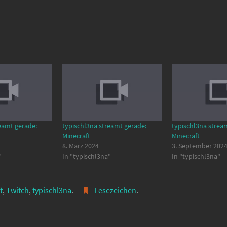
eamt gerade:
typischl3na streamt gerade:
typischl3na strea
Minecraft
Minecraft
8. März 2024
3. September 202
"
In "typischl3na"
In "typischl3na"
t
,
Twitch
,
typischl3na
.
Lesezeichen
.