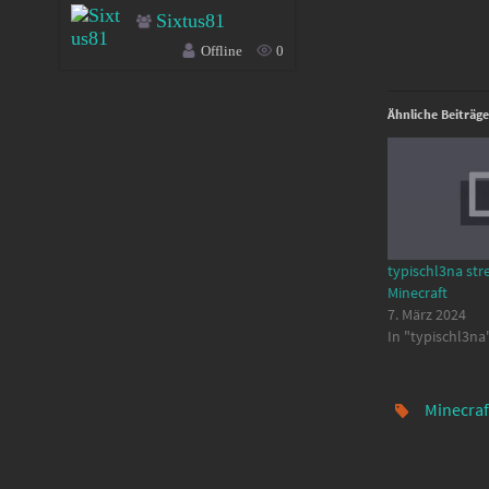
Sixtus81
Offline
0
Ähnliche Beiträge
typischl3na str
Minecraft
7. März 2024
In "typischl3na
Minecraf