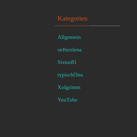
Kategorien
Allgemein
oefterslena
Sixtus81
typischl3na
Xolgrimm
YouTube