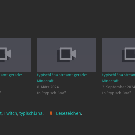
eamt gerade:
typischl3na streamt gerade:
typischl3na strea
Minecraft
Minecraft
8. März 2024
3. September 202
"
In "typischl3na"
In "typischl3na"
t
,
Twitch
,
typischl3na
.
Lesezeichen
.