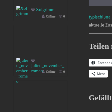
Xolgrimm
typischl3na
Offline
0
aktuelle Zu
Teilen 
Faceboo
juliett_november_
romeo
Offline
0
Mehr
Gefällt