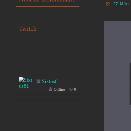
27. März
Twitch
Sixtus81
Offline
0