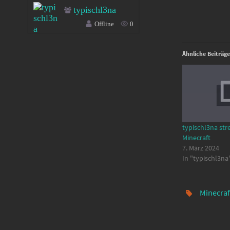
typischl3na
Offline
0
Ähnliche Beiträge
typischl3na str
Minecraft
7. März 2024
In "typischl3na
Minecraf