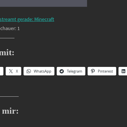
streamt gerade: Minecraft
schauer: 1
mit:
k
X
WhatsApp
Telegram
Pinterest
 mir: