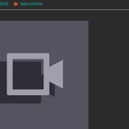
 2025
typischl3na