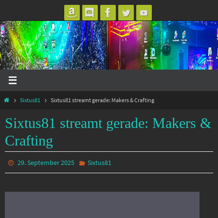
Zum
Inhalt
springen
Start
Sixtus81
Sixtus81 streamt gerade: Makers & Crafting
Sixtus81 streamt gerade: Makers &
Crafting
29. September 2025
Sixtus81