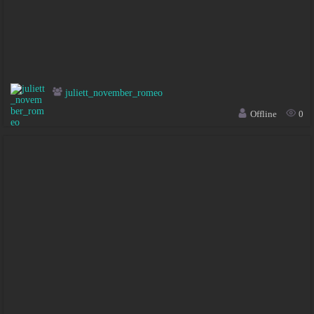
juliett_november_romeo
Offline
0