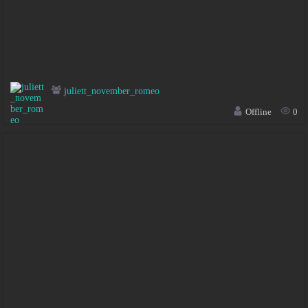
juliett_november_romeo
Offline
0