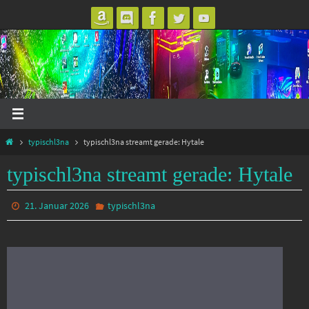
Zum
Inhalt
springen
Start
typischl3na
typischl3na streamt gerade: Hytale
typischl3na streamt gerade: Hytale
21. Januar 2026
typischl3na