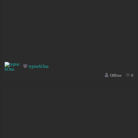
typischl3na
Offline
0