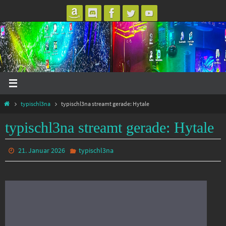
Zum
Inhalt
springen
Start
typischl3na
typischl3na streamt gerade: Hytale
typischl3na streamt gerade: Hytale
21. Januar 2026
typischl3na