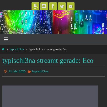
Zum
Inhalt
springen
Start
typischl3na
typischl3na streamt gerade: Eco
typischl3na streamt gerade: Eco
31. Mai 2026
typischl3na