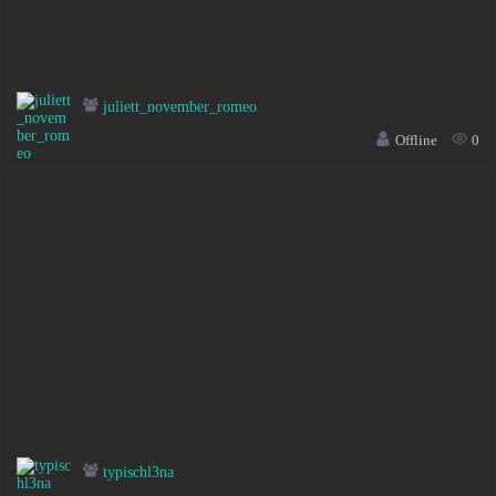
juliett_november_romeo
Offline
0
typischl3na