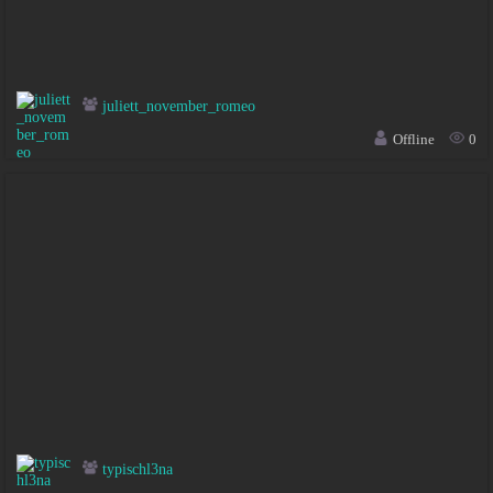
juliett_november_romeo
Offline
0
typischl3na