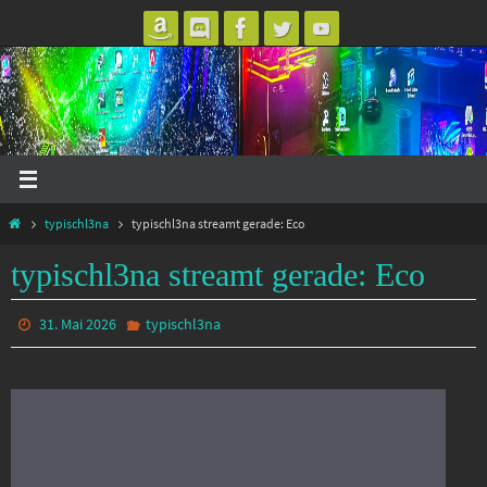
Zum
Inhalt
springen
Start
typischl3na
typischl3na streamt gerade: Eco
typischl3na streamt gerade: Eco
31. Mai 2026
typischl3na